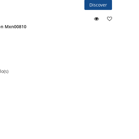
Discover
eon Mxn00810
o(s)