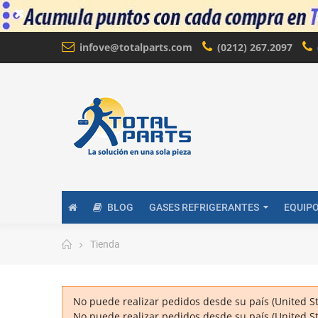
infove@totalparts.com
(0212) 267.2097
BLOG
GASES REFRIGERANTES
EQUIP
Tienda
No puede realizar pedidos desde su país (United St
No puede realizar pedidos desde su país (United St