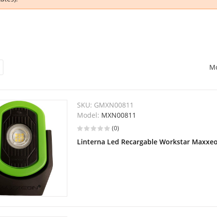
Mo
SKU:
GMXN00811
Model:
MXN00811
(0)
Linterna Led Recargable Workstar Maxx