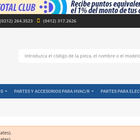
(0212) 264.3523
(0412) 317.2626
OS
PARTES Y ACCESORIOS PARA HVAC/R
PARTES PARA ELE
ates).
ates).