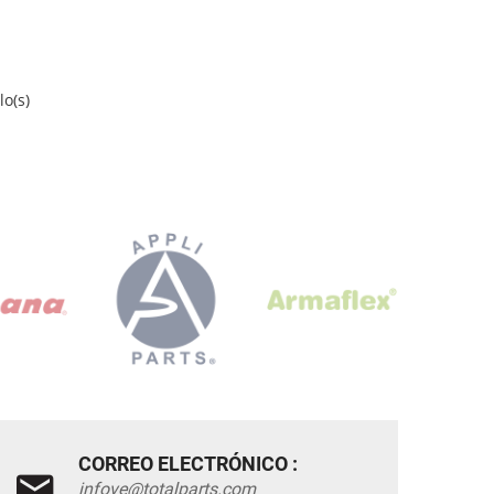
o(s)
CORREO ELECTRÓNICO :
infove@totalparts.com