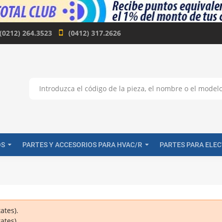
(0212) 264.3523
(0412) 317.2626
OS
PARTES Y ACCESORIOS PARA HVAC/R
PARTES PARA ELE
ates).
ates).