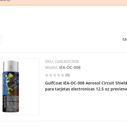
Mo
SKU:
GXIEAOC008
Model:
IEA-OC-008
(0)
GulfCoat IEA-OC-008 Aerosol Circuit Shiel
para tarjetas electronicas 12.5 oz previe