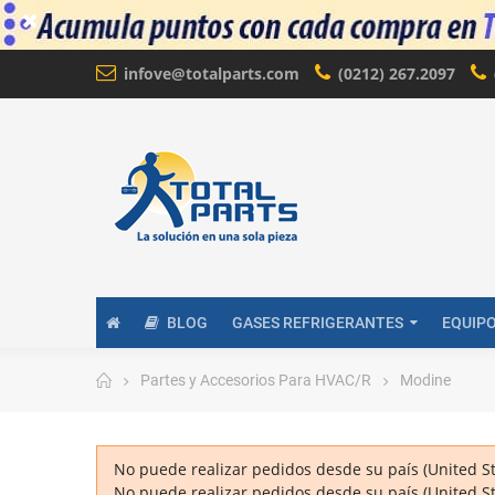
infove@totalparts.com
(0212) 267.2097
BLOG
GASES REFRIGERANTES
EQUIP
Partes y Accesorios Para HVAC/R
Modine
No puede realizar pedidos desde su país (United St
No puede realizar pedidos desde su país (United St